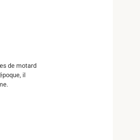
les de motard
époque, il
me.