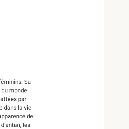
féminins. Sa
es du monde
lattées par
e dans la vie
’apparence de
 d’antan, les