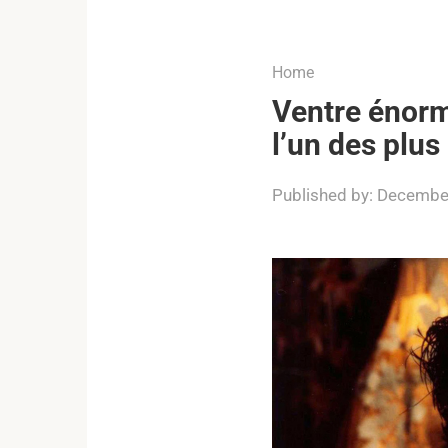
...
Home
Ventre énorm
l’un des plu
Published by:
December