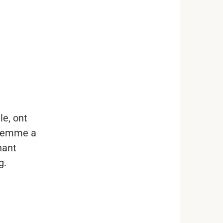
le, ont
 femme a
nant
g.