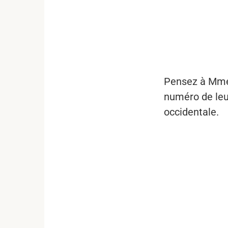
...
Pensez à Mme D
numéro de leur
occidentale.