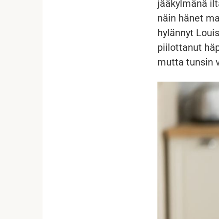
jääkylmänä ilt
näin hänet maa
hylännyt Louis
piilottanut h
mutta tunsin v