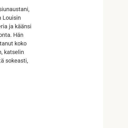
siunaustani,
n Louisin
ria ja käänsi
onta. Hän
ntanut koko
, katselin
ä sokeasti,