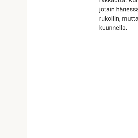
jotain hänessä
rukoilin, mut
kuunnella.
...