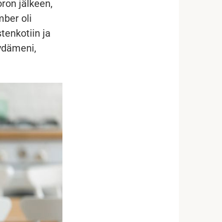
oron jälkeen,
mber oli
tenkotiin ja
ydämeni,