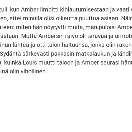
li, kun Amber ilmoitti kihlautumisestaan ja vaati 
en, ettei minulla olisi oikeutta puuttua asiaan. Näi
nteen: miten hän nöyryytti muita, manipuloisi Ambe
astaan. Mutta Ambersin raivo oli terävää ja armot
inun lähteä ja otti talon haltuunsa, jonka olin rake
 Sydäntä särkevästi pakkasin matkalaukun ja lähdin
 kuinka Louis muutti taloon ja Amber seurasi hänt
inä olin vihollinen.