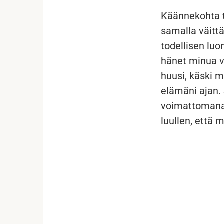
Käännekohta tu
samalla väittä
todellisen luo
hänet minua v
huusi, käski m
elämäni ajan.
voimattomana,
luullen, että m