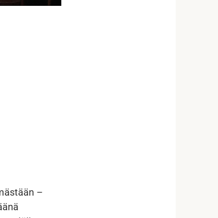
ämästään –
räänä