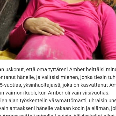
an uskonut, että oma tyttäreni Amber heittäisi minu
entanut hänelle, ja valitsisi miehen, jonka tiesin t
5-vuotias, yksinhuoltajaisä, joka on kasvattanut A
un vaimoni kuoli, kun Amber oli vain viisivuotias.
n ajan työskentelin väsymättömästi, uhraisin une
ain antaakseni hänelle vakaan kodin ja elämän, jok
 Amber esitteli minulle Louisin, hälytyskellot alkoi