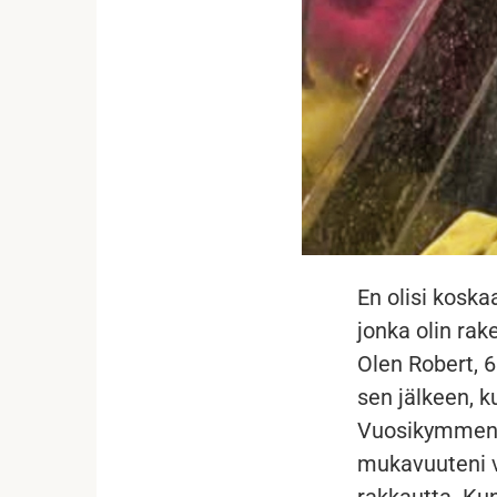
En olisi koska
jonka olin rak
Olen Robert, 6
sen jälkeen, k
Vuosikymmenie
mukavuuteni v
rakkautta. Kun