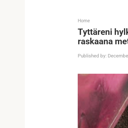
...
Home
Tyttäreni hyl
raskaana metr
Published by:
December