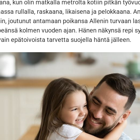
ana, kun olin matkalla metrolta kotiin pitkän työvu
ssa rullalla, raskaana, likaisena ja pelokkaana. A
in, joutunut antamaan poikansa Allenin turvaan las
äpeänsä kolmen vuoden ajan. Hänen näkynsä repi s
ain epätoivoista tarvetta suojella häntä jälleen.