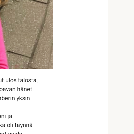
t ulos talosta,
uhoavan hänet.
mberin yksin
ni ja
a oli täynnä
vat soida –