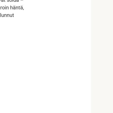
aroin häntä,
alunnut