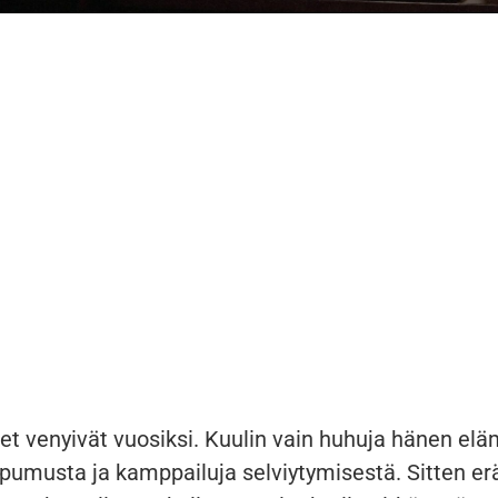
t venyivät vuosiksi. Kuulin vain huhuja hänen el
upumusta ja kamppailuja selviytymisestä. Sitten e