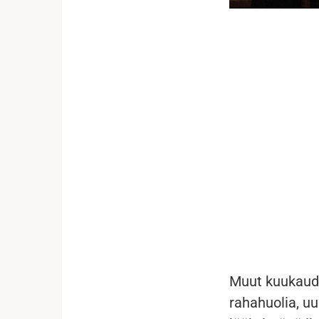
...
Muut kuukaude
rahahuolia, u