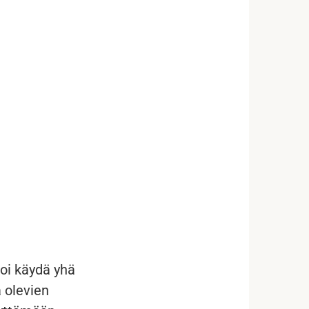
koi käydä yhä
 olevien