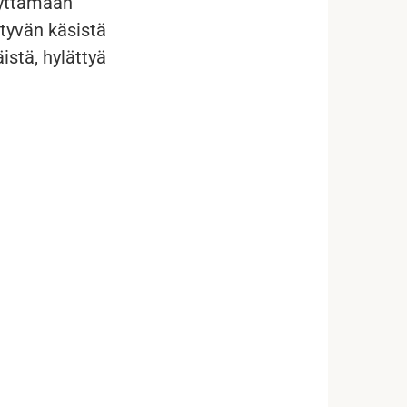
lyttämään
ytyvän käsistä
istä, hylättyä