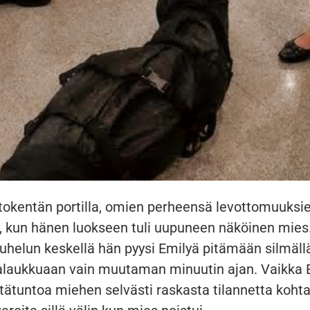
entokentän portilla, omien perheensä levottomuuksi
, kun hänen luokseen tuli uupuneen näköinen mies.
uhelun keskellä hän pyysi Emilyä pitämään silmäll
aukkuaan vain muutaman minuutin ajan. Vaikka E
tätuntoa miehen selvästi raskasta tilannetta kohta