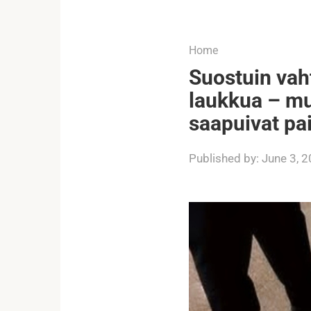
...
Home
Suostuin vah
laukkua – mut
saapuivat pai
Published by:
June 3, 