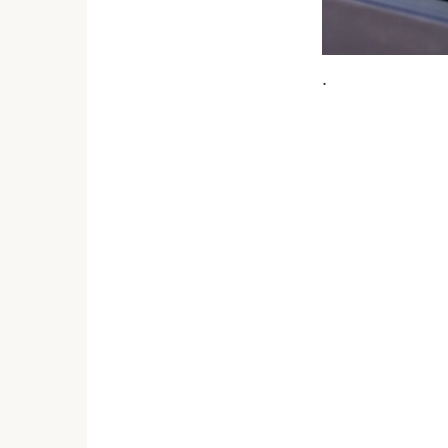
.
...