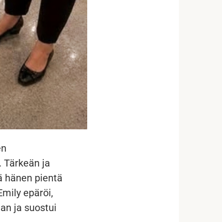
en
 Tärkeän ja
ä hänen pientä
mily epäröi,
an ja suostui