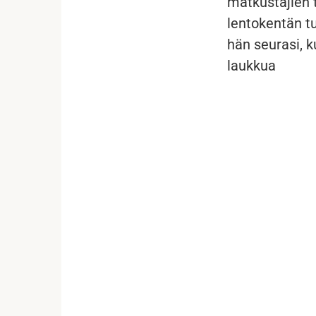
matkustajien 
lentokentän tu
hän seurasi, k
laukkua
...