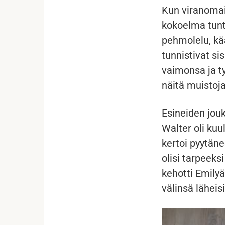
Kun viranomais
kokoelma tunte
pehmolelu, kää
tunnistivat si
vaimonsa ja t
näitä muistoja
Esineiden jouko
Walter oli ku
kertoi pyytäne
olisi tarpeek
kehotti Emily
välinsä läheisi