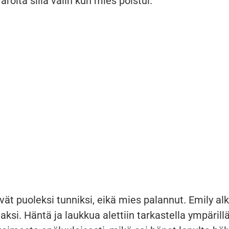
roita sillä välin kun mies poistui.
vät puoleksi tunniksi, eikä mies palannut. Emily al
i. Häntä ja laukkua alettiin tarkastella ympärillä