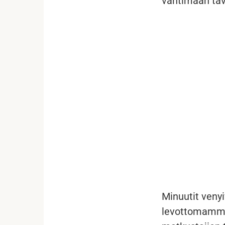
vahtimaan tava
...
Minuutit venyi
levottomammaks