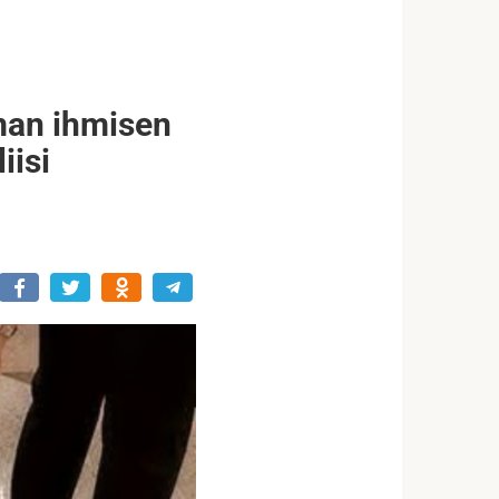
man ihmisen
iisi