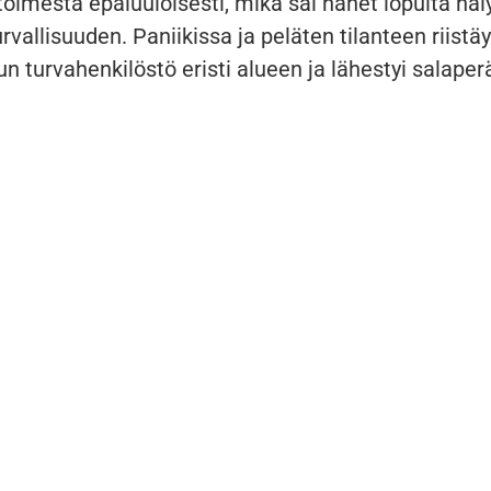
toimesta epäluuloisesti, mikä sai hänet lopulta hä
rvallisuuden. Paniikissa ja peläten tilanteen riistä
un turvahenkilöstö eristi alueen ja lähestyi salaperä