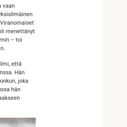
a vaan
yksisilmäinen
. Viranomaiset
 oli menettänyt
min – toi
an.
ilmi, että
anssa. Hän
jonkun, joka
ussa hän
taakseen