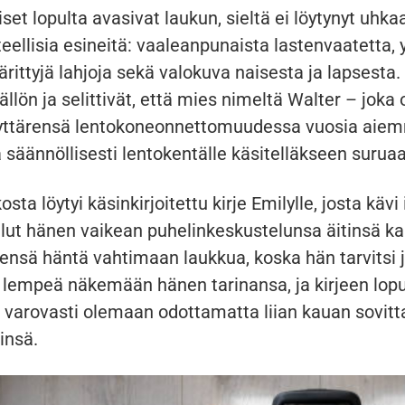
et lopulta avasivat laukun, sieltä ei löytynyt uhka
ellisia esineitä: vaaleanpunaista lastenvaatetta, 
rittyjä lahjoja sekä valokuva naisesta ja lapsesta
sällön ja selittivät, että mies nimeltä Walter – joka
yttärensä lentokoneonnettomuudessa vuosia aiem
 säännöllisesti lentokentälle käsitelläkseen surua
sta löytyi käsinkirjoitettu kirje Emilylle, josta kävi 
ullut hänen vaikean puhelinkeskustelunsa äitinsä k
ensä häntä vahtimaan laukkua, koska hän tarvitsi 
si lempeä näkemään hänen tarinansa, ja kirjeen lop
ä varovasti olemaan odottamatta liian kauan sovit
insä.