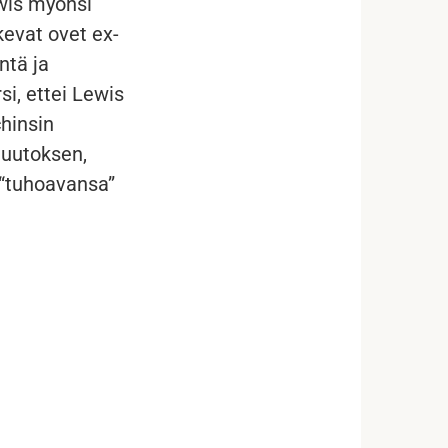
wis myönsi
lkevat ovet ex-
ntä ja
i, ettei Lewis
chinsin
muutoksen,
i “tuhoavansa”