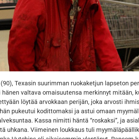
 (90), Texasin suurimman ruokaketjun lapseton per
i hänen valtava omaisuutensa merkinnyt mitään, 
ettyään löytää arvokkaan perijän, joka arvosti ihmi
 hän pukeutui kodittomaksi ja astui omaan myymäl
lveksuntaa. Kassa nimitti häntä “roskaksi”, ja asi
tä uhkana. Viimeinen loukkaus tuli myymäläpäällik
onka Hutchins oli aikaisemmin ylentänyt. Ransom k