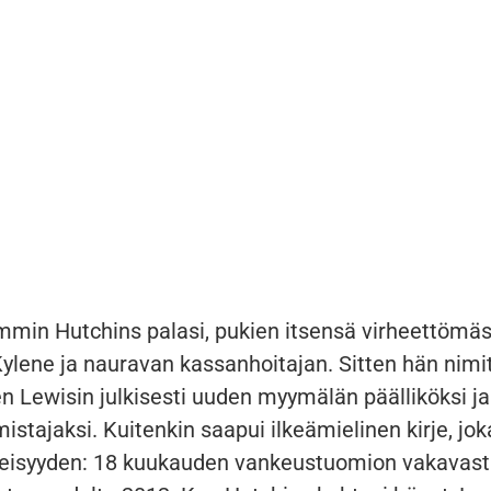
min Hutchins palasi, pukien itsensä virheettömäs
 Kylene ja nauravan kassanhoitajan. Sitten hän nimit
Lewisin julkisesti uuden myymälän päälliköksi ja
istajaksi. Kuitenkin saapui ilkeämielinen kirje, joka
eisyyden: 18 kuukauden vankeustuomion vakavas