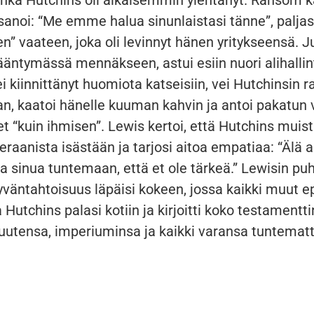
sanoi: “Me emme halua sinunlaistasi tänne”, palja
” vaateen, joka oli levinnyt hänen yritykseensä. J
ääntymässä mennäkseen, astui esiin nuori alihallin
i kiinnittänyt huomiota katseisiin, vei Hutchinsin ra
an, kaatoi hänelle kuuman kahvin ja antoi pakatun v
 “kuin ihmisen”. Lewis kertoi, että Hutchins muist
eraanista isästään ja tarjosi aitoa empatiaa: “Älä 
 sinua tuntemaan, että et ole tärkeä.” Lewisin pu
väntahtoisuus läpäisi kokeen, jossa kaikki muut e
Hutchins palasi kotiin ja kirjoitti koko testamentti
uutensa, imperiuminsa ja kaikki varansa tuntemat