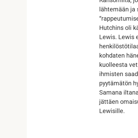
lähtemään ja 
“rappeutumisen
Hutchins oli k
Lewis. Lewis e
henkilöstötila
kohdaten hänet
kuolleesta vet
ihmisten saada
pyytämätön hy
Samana iltana 
jättäen omais
Lewisille.