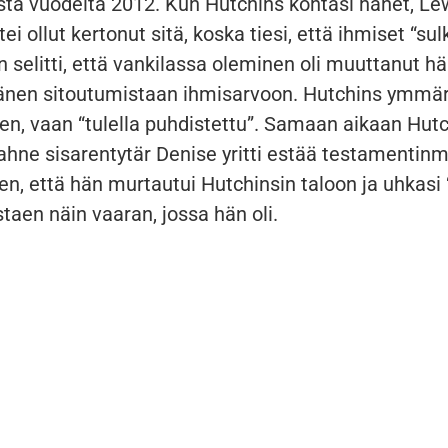
ta vuodelta 2012. Kun Hutchins kohtasi hänet, Le
ttei ollut kertonut sitä, koska tiesi, että ihmiset “su
n selitti, että vankilassa oleminen oli muuttanut hä
änen sitoutumistaan ihmisarvoon. Hutchins ymmärs
inen, vaan “tulella puhdistettu”. Samaan aikaan Hut
 ahne sisarentytär Denise yritti estää testamentin
hen, että hän murtautui Hutchinsin taloon ja uhkas
staen näin vaaran, jossa hän oli.