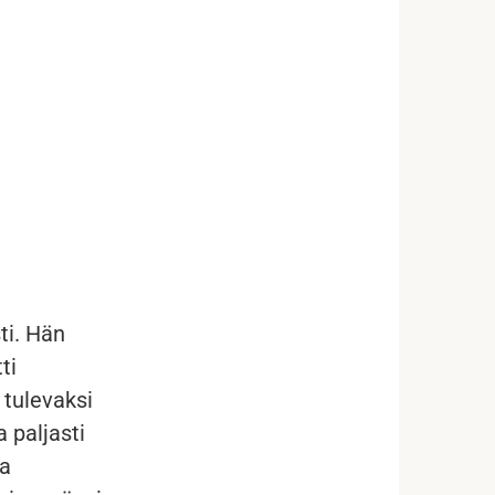
ti. Hän
ti
 tulevaksi
 paljasti
ta