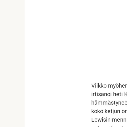
...
Viikko myöhem
irtisanoi heti
hämmästyneen 
koko ketjun om
Lewisin menn