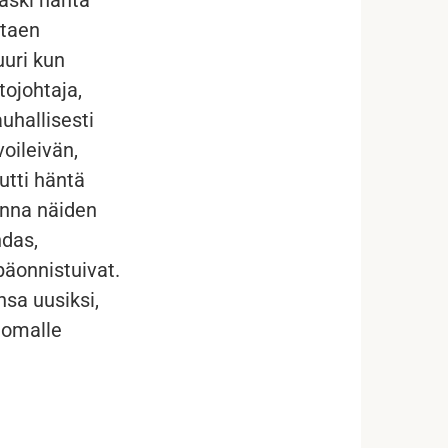
staen
uuri kun
tojohtaja,
uhallisesti
oileivän,
utti häntä
anna näiden
hdas,
päonnistuivat.
nsa uusiksi,
tomalle