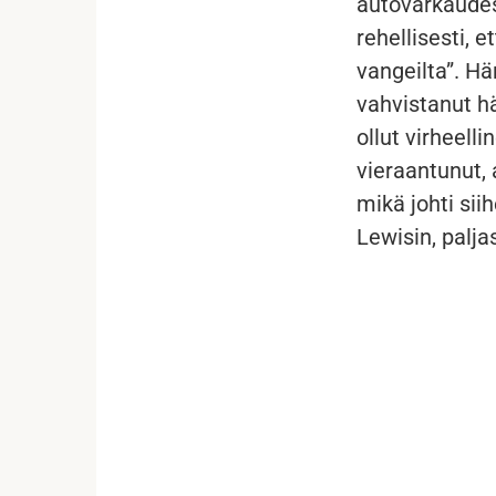
autovarkaudes
rehellisesti, e
vangeilta”. Hä
vahvistanut h
ollut virheell
vieraantunut,
mikä johti sii
Lewisin, palja