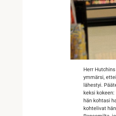
Herr Hutchins
ymmärsi, ette
lähestyi. Päät
keksi kokeen:
hän kohtasi ha
kohtelivat hän
Ransomilta, j