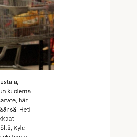
ustaja,
kun kuolema
sarvoa, hän
äänsä. Heti
akkaat
öltä, Kyle
äski häntä