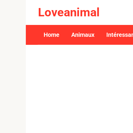
Skip
Loveanimal
to
content
Home
Animaux
Intéressa