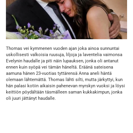
Thomas vei kymmenen vuoden ajan joka ainoa sunnuntai
uskollisesti valkoisia ruusuja, liljoja ja laventelia vaimonsa
Evelynin haudalle ja piti näin lupauksen, jonka oli antanut
ennen kuin syöpä vei tämän häneltä. Eräänä sateisena
aamuna hänen 23-vuotias tyttärensä Anna aneli häntä
olemaan lähtemättä. Thomas lähti silti, mutta järkyttyi, kun
hän palasi kotiin aikaisin pahenevan myrskyn vuoksi ja löysi
keittiön pöydältään täsmälleen saman kukkakimpun, jonka
oli juuri jättänyt haudalle.