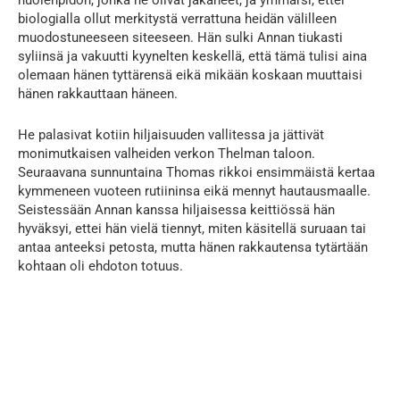
biologialla ollut merkitystä verrattuna heidän välilleen
muodostuneeseen siteeseen. Hän sulki Annan tiukasti
syliinsä ja vakuutti kyynelten keskellä, että tämä tulisi aina
olemaan hänen tyttärensä eikä mikään koskaan muuttaisi
hänen rakkauttaan häneen.
He palasivat kotiin hiljaisuuden vallitessa ja jättivät
monimutkaisen valheiden verkon Thelman taloon.
Seuraavana sunnuntaina Thomas rikkoi ensimmäistä kertaa
kymmeneen vuoteen rutiininsa eikä mennyt hautausmaalle.
Seistessään Annan kanssa hiljaisessa keittiössä hän
hyväksyi, ettei hän vielä tiennyt, miten käsitellä suruaan tai
antaa anteeksi petosta, mutta hänen rakkautensa tytärtään
kohtaan oli ehdoton totuus.