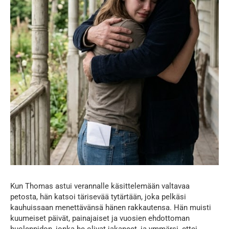
Kun Thomas astui verannalle käsittelemään valtavaa
petosta, hän katsoi tärisevää tytärtään, joka pelkäsi
kauhuissaan menettävänsä hänen rakkautensa. Hän muisti
kuumeiset päivät, painajaiset ja vuosien ehdottoman
huolenpidon, jonka he olivat jakaneet, ja ymmärsi, ettei