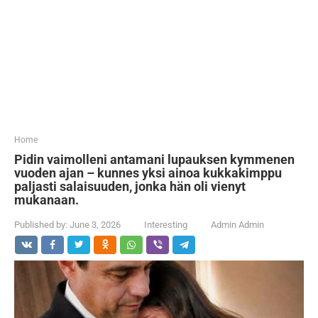
...
Home
Pidin vaimolleni antamani lupauksen kymmenen
vuoden ajan – kunnes yksi ainoa kukkakimppu
paljasti salaisuuden, jonka hän oli vienyt
mukanaan.
Published by:
June 3, 2026
Interesting
Admin Admin