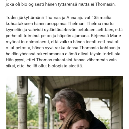
joka oli biologisesti hänen tyttärensä mutta ei Thomasin.
Toden järkyttämänä Thomas ja Anna ajoivat 135 mailia
kohdatakseen hänen anoppinsa Thelman. Thelma murtui
kyyneliin ja vahvisti sydäntäsärkevän petoksen selittäen, että
perhe oli toiminut pelon ja häpeän ajamana. Kirjeessä Marie
myönsi intohimoisesti, että vaikka hänen identiteettinsä oli
ollut petosta, hänen syvä rakkautensa Thomasia kohtaan ja
heidän yhdessä rakentamansa elämä olivat täysin todellisia.
Hän pyysi, ettei Thomas rakastaisi Annaa vähemmän vain
siksi, ettei heillä ollut biologista sidettä.