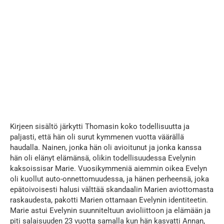
...
Kirjeen sisältö järkytti Thomasin koko todellisuutta ja
paljasti, että hän oli surut kymmenen vuotta väärällä
haudalla. Nainen, jonka hän oli avioitunut ja jonka kanssa
hän oli elänyt elämänsä, olikin todellisuudessa Evelynin
kaksoissisar Marie. Vuosikymmeniä aiemmin oikea Evelyn
oli kuollut auto-onnettomuudessa, ja hänen perheensä, joka
epätoivoisesti halusi välttää skandaalin Marien aviottomasta
raskaudesta, pakotti Marien ottamaan Evelynin identiteetin.
Marie astui Evelynin suunniteltuun avioliittoon ja elämään ja
piti salaisuuden 23 vuotta samalla kun hän kasvatti Annan,