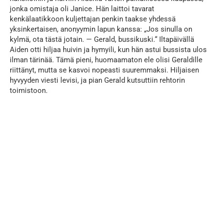
jonka omistaja oli Janice. Hän laittoi tavarat
kenkälaatikkoon kuljettajan penkin taakse yhdessä
yksinkertaisen, anonyymin lapun kanssa: „Jos sinulla on
kylmä, ota tästä jotain. — Gerald, bussikuski.“ Iltapäivällä
Aiden otti hiljaa huivin ja hymyili, kun hän astui bussista ulos
ilman tärinää. Tämä pieni, huomaamaton ele olisi Geraldille
riittänyt, mutta se kasvoi nopeasti suuremmaksi. Hiljaisen
hyvyyden viesti levisi, ja pian Gerald kutsuttiin rehtorin
toimistoon.