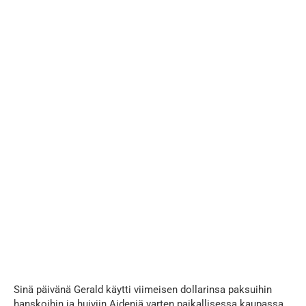
...
Sinä päivänä Gerald käytti viimeisen dollarinsa paksuihin
hanskoihin ja huiviin Aideniä varten paikallisessa kaupassa,