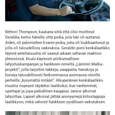
Rehtori Thompson, kaukana siitä että olisi moittinut
Geraldia, kertoi hänelle, että poika, jota hän oli auttanut,
Aiden, oli palomiehen Evanin poika, joka oli loukkaantunut ja
jolla oli taloudellisia vaikeuksia. Geraldin pieni kenkälaatikko
täynnä anteliaisuutta oli saanut aikaan valtavan reaktion
yhteisössä. Koulu käynnisti piirikunnallisen
lahjoituskampanjan ja hankkeen nimeltä „Lämmin Matka -
projekti“, jolla tarjottiin takkeja, saappaita, hanskoja ja
huiveja taloudellisesti heikommassa asemassa oleville
perheille „kysymättä mitään“. Alkuperäinen kenkälaatikko
muuttui nopeasti täydeksi laatikoksi, kun vanhemmat,
opettajat ja jopa paikallinen kauppias Janice alkoivat
lahjoittaa. Lapset alkoivat jättää anonyymejä kiitoslappuja
laatikkoon, mikä vahvisti hankkeen syvällisen vaikutuksen.