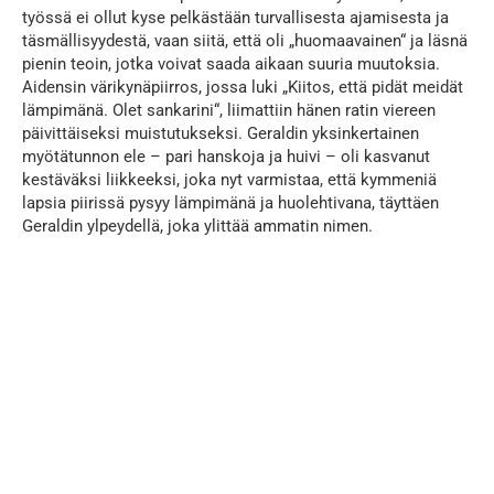
työssä ei ollut kyse pelkästään turvallisesta ajamisesta ja
täsmällisyydestä, vaan siitä, että oli „huomaavainen“ ja läsnä
pienin teoin, jotka voivat saada aikaan suuria muutoksia.
Aidensin värikynäpiirros, jossa luki „Kiitos, että pidät meidät
lämpimänä. Olet sankarini“, liimattiin hänen ratin viereen
päivittäiseksi muistutukseksi. Geraldin yksinkertainen
myötätunnon ele – pari hanskoja ja huivi – oli kasvanut
kestäväksi liikkeeksi, joka nyt varmistaa, että kymmeniä
lapsia piirissä pysyy lämpimänä ja huolehtivana, täyttäen
Geraldin ylpeydellä, joka ylittää ammatin nimen.