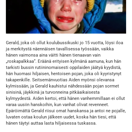
Gerald, joka oli ollut koulubussikuski jo 15 vuotta, löysi iloa
ja merkitystä näennäisen tavallisessa työssään, vaikka
hänen vaimonsa aina väitti hänen tienaavan vain
„roskapalkkaa“. Eräänä erityisen kylmänä aamuna, kun hän
tarkisti bussin rutiininomaisesti oppilaiden jäätyä kyydistä,
hän huomasi hiljaisen, hentoisen pojan, joka oli kyyristynyt
takapenkille. Seitsemänvuotias Aiden myönsi olevansa
kylmissään, ja Gerald kauhistui nähdessään pojan sormet
sinisinä, jäykkinä ja turvonneina pitkäaikaisesta
kylmyydestä. Aiden kertoi, että hänen vanhemmillaan ei ollut
varaa uusiin hanskoihin, kun vanhat olivat revenneet.
Epäröimättä Gerald riisui omat hanskansa ja antoi ne pojalle,
luvaten ostaa koulun jälkeen uudet, koska hän tiesi, että
hänen täytyi auttaa lasta hiljaisessa tuskassa.