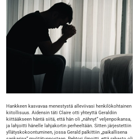
Hankkeen kasvavaa menestystä alleviivasi henkilökohtainen
kiitollisuus. Aidensin täti Claire otti yhteyttä Geraldiin
kiittääkseen häntä siitä, että hän oli „nähnyt“ veljenpoikansa,
ja lahjoitti hänelle lahjakortin perheeltään. Sitten järjestettiin
yllätyskokoontuminen, jossa Gerald palkittiin „paikallisena
sankarina“ myötätunnostaan. Rehtori ilmoitti, että rahasto oli