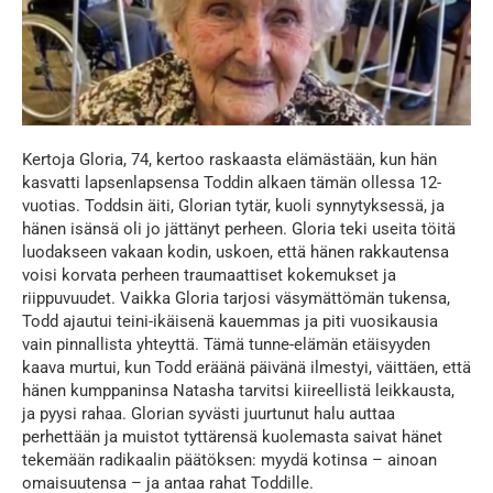
Kertoja Gloria, 74, kertoo raskaasta elämästään, kun hän
kasvatti lapsenlapsensa Toddin alkaen tämän ollessa 12-
vuotias. Toddsin äiti, Glorian tytär, kuoli synnytyksessä, ja
hänen isänsä oli jo jättänyt perheen. Gloria teki useita töitä
luodakseen vakaan kodin, uskoen, että hänen rakkautensa
voisi korvata perheen traumaattiset kokemukset ja
riippuvuudet. Vaikka Gloria tarjosi väsymättömän tukensa,
Todd ajautui teini-ikäisenä kauemmas ja piti vuosikausia
vain pinnallista yhteyttä. Tämä tunne-elämän etäisyyden
kaava murtui, kun Todd eräänä päivänä ilmestyi, väittäen, että
hänen kumppaninsa Natasha tarvitsi kiireellistä leikkausta,
ja pyysi rahaa. Glorian syvästi juurtunut halu auttaa
perhettään ja muistot tyttärensä kuolemasta saivat hänet
tekemään radikaalin päätöksen: myydä kotinsa – ainoan
omaisuutensa – ja antaa rahat Toddille.