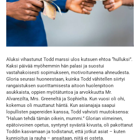
Aluksi vihastunut Todd marssi ulos kutsuen ehtoa “hulluksi”.
Kaksi päivää myöhemmin hän palasi ja suostui
vastahakoisesti sopimukseen, motivoituneena ahneudesta.
Gloria seurasi huoneestaan, kuinka Todd vähitellen siirtyi
rangaistuksen suorittamisesta aitoon huolenpitoon
asukkaista, oppien myötätuntoa ja arvokkuutta Mr.
Alvarezilta, Mrs. Greeneltä ja Sophielta. Kun vuosi oli ohi,
kokemus oli muuttanut häntä. Kun asianajaja saapui
lopullisten papereiden kanssa, Todd vahvisti muutoksensa:
“Haluan tehdä tämän oikein, mummi.” Glorian viimeinen,
epätoivoinen opetus, syntynyt syvästä kivusta, oli pakottanut
Toddin kasvamaan ja todistanut, että jotkut asiat – kuten
kunnioitus ja rauha – ansaitaan, niitä ei osteta.