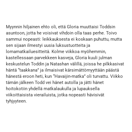
...
Myynnin hiljainen ehto oli, että Gloria muuttaisi Toddsin
asuntoon, jotta he voisivat vihdoin olla taas perhe. Toivo
sammui nopeasti: leikkauksesta ei koskaan puhuttu, mutta
sen sijaan ilmestyi uusia luksustuotteita ja
lomamatkailuesitteitä. Kolme viikkoa myöhemmin,
kastellessaan parvekkeen kasveja, Gloria kuuli julman
keskustelun Toddin ja Natashan välillä, joissa he pilkkasivat
häntä “taakkana” ja ilmaisivat kärsimättömyyttään päästä
hänestä eroon heti, kun “Havaijin-matka” oli turvattu. Viikko
tämän jälkeen Todd vei hänet autolla ja jätti hänet
hoitokotiin yhdellä matkalaukulla ja lupauksella
viikoittaisista vierailuista, jotka nopeasti hävisivät
tyhjyyteen.