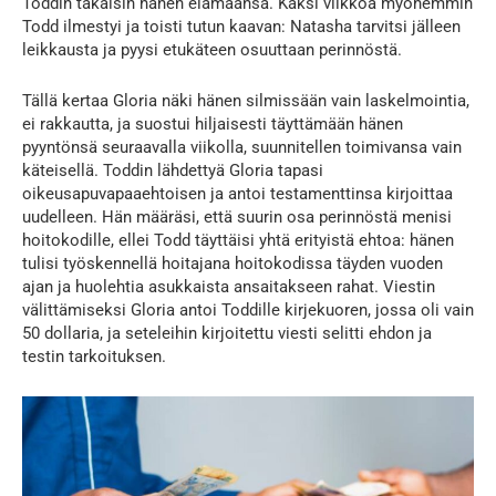
Toddin takaisin hänen elämäänsä. Kaksi viikkoa myöhemmin
Todd ilmestyi ja toisti tutun kaavan: Natasha tarvitsi jälleen
leikkausta ja pyysi etukäteen osuuttaan perinnöstä.
Tällä kertaa Gloria näki hänen silmissään vain laskelmointia,
ei rakkautta, ja suostui hiljaisesti täyttämään hänen
pyyntönsä seuraavalla viikolla, suunnitellen toimivansa vain
käteisellä. Toddin lähdettyä Gloria tapasi
oikeusapuvapaaehtoisen ja antoi testamenttinsa kirjoittaa
uudelleen. Hän määräsi, että suurin osa perinnöstä menisi
hoitokodille, ellei Todd täyttäisi yhtä erityistä ehtoa: hänen
tulisi työskennellä hoitajana hoitokodissa täyden vuoden
ajan ja huolehtia asukkaista ansaitakseen rahat. Viestin
välittämiseksi Gloria antoi Toddille kirjekuoren, jossa oli vain
50 dollaria, ja seteleihin kirjoitettu viesti selitti ehdon ja
testin tarkoituksen.