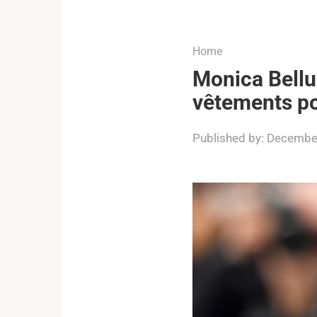
...
Home
Monica Bellu
vêtements po
Published by:
December