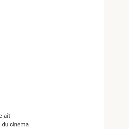
e ait
e du cinéma