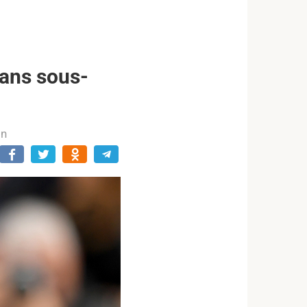
sans sous-
in