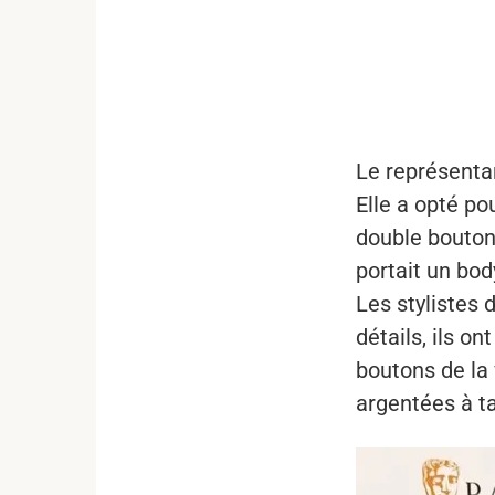
...
Le représenta
Elle a opté p
double boutonn
portait un bod
Les stylistes 
détails, ils o
boutons de la 
argentées à t