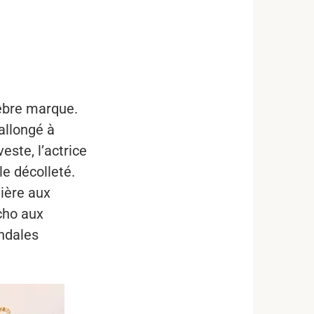
lèbre marque.
allongé à
este, l’actrice
e décolleté.
lière aux
écho aux
andales