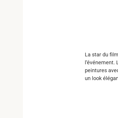
...
La star du fil
l’événement. 
peintures avec
un look élégan