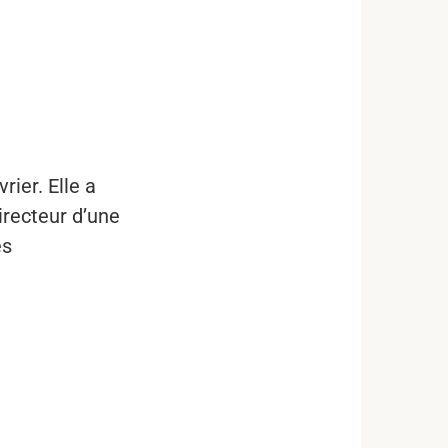
rier. Elle a
irecteur d’une
ès