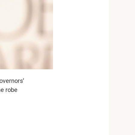
overnors’
ne robe