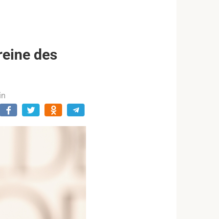
reine des
in