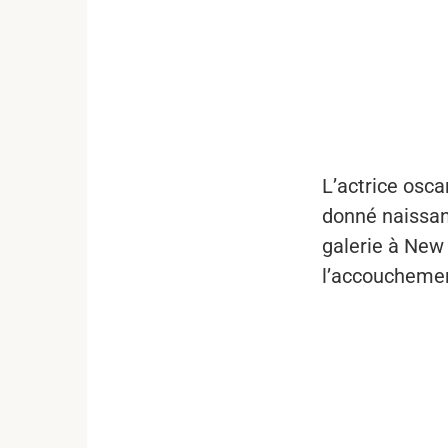
...
L’actrice osca
donné naissan
galerie à New
l’accouchement