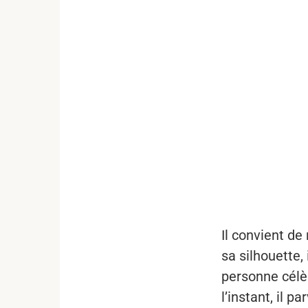
...
Il convient de
sa silhouette, 
personne célèb
l’instant, il p