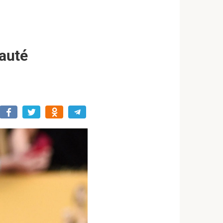
eauté