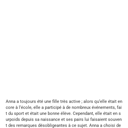
...
Anna
a
toujours
été
une
fille
très
active
;
alors
qu
‘
elle
était
en
core
à
l
‘
école
,
elle
a
participé
à
de
nombreux
événements
,
fai
t
du
sport
et
était
une
bonne
élève
.
Cependant
,
elle
était
en
s
urpoids
depuis
sa
naissance
et
ses
pairs
lui
faisaient
souven
t
des
remarques
désobligeantes
à
ce
sujet
.
Anna
a
choisi
de