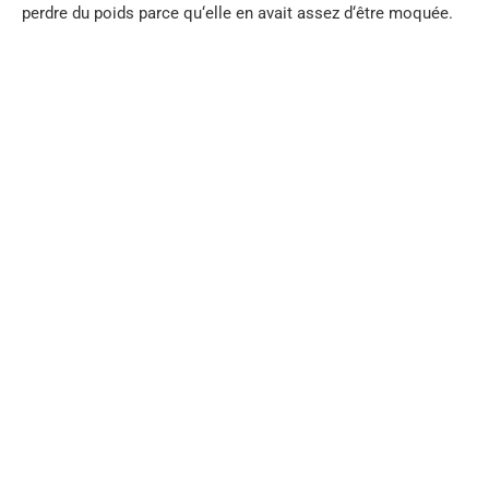
perdre
du
poids
parce
qu
‘
elle
en
avait
assez
d
‘
être
moquée
.