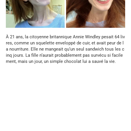
À
21
ans
,
la
citoyenne
britannique
Annie
Windley
pesait
64
liv
res
,
comme
un
squelette
enveloppé
de
cuir
,
et
avait
peur
de
l
a
nourriture
.
Elle
ne
mangeait
qu
‘
un
seul
sandwich
tous
les
c
inq
jours
.
La
fille
n
‘
aurait
probablement
pas
survécu
si
facile
ment
,
mais
un
jour
,
un
simple
chocolat
lui
a
sauvé
la
vie
.