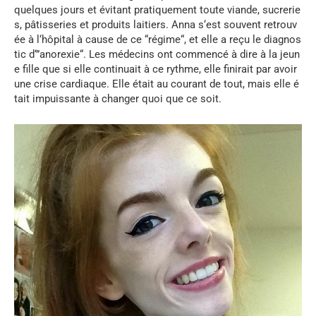
quelques
jours
et
évitant
pratiquement
toute
viande
,
sucrerie
s
,
pâtisseries
et
produits
laitiers
.
Anna
s
‘
est
souvent
retrouv
ée
à
l
‘
hôpital
à
cause
de
ce
“
régime
“,
et
elle
a
reçu
le
diagnos
tic
d
‘”
anorexie
“.
Les
médecins
ont
commencé
à
dire
à
la
jeun
e
fille
que
si
elle
continuait
à
ce
rythme
,
elle
finirait
par
avoir
une
crise
cardiaque
.
Elle
était
au
courant
de
tout
,
mais
elle
é
tait
impuissante
à
changer
quoi
que
ce
soit
.