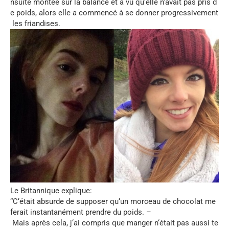
nsuite
montée
sur
la
balance
et
a
vu
qu
‘
elle
n
‘
avait
pas
pris
d
e
poids
,
alors
elle
a
commencé
à
se
donner
progressivement
les
friandises
.
Le
Britannique
explique
:
“
C
‘
était
absurde
de
supposer
qu
‘
un
morceau
de
chocolat
me
ferait
instantanément
prendre
du
poids
. –
Mais
après
cela
,
j
‘
ai
compris
que
manger
n
‘
était
pas
aussi
te