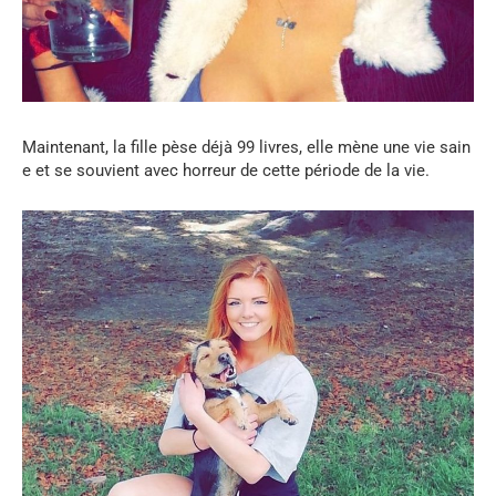
Maintenant
,
la
fille
pèse
déjà
99
livres
,
elle
mène
une
vie
sain
e
et
se
souvient
avec
horreur
de
cette
période
de
la
vie
.