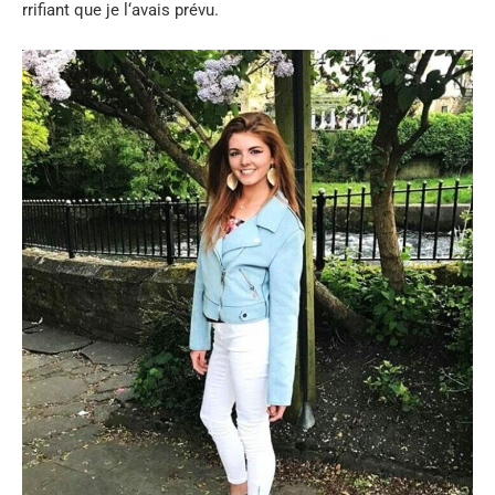
rrifiant
que
je
l
‘
avais
prévu
.