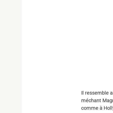
...
Il ressemble 
méchant Magne
comme à Hollyw