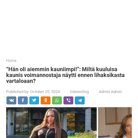
...
Home
“Hän oli aiemmin kauniimpi!”: Miltä kuuluisa
kaunis voimannostaja näytti ennen lihaksikasta
vartaloaan?
Published by:
October 25, 2024
Interesting
Admin Admin