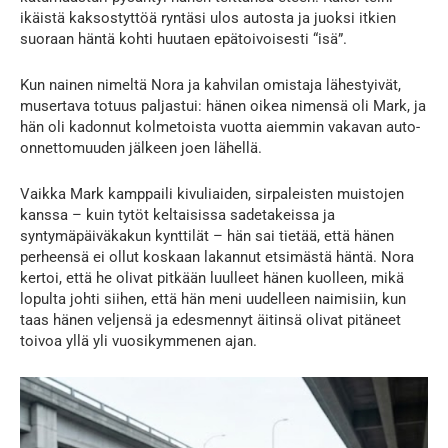
ikäistä kaksostyttöä ryntäsi ulos autosta ja juoksi itkien
suoraan häntä kohti huutaen epätoivoisesti “isä”.
Kun nainen nimeltä Nora ja kahvilan omistaja lähestyivät,
musertava totuus paljastui: hänen oikea nimensä oli Mark, ja
hän oli kadonnut kolmetoista vuotta aiemmin vakavan auto-
onnettomuuden jälkeen joen lähellä.
Vaikka Mark kamppaili kivuliaiden, sirpaleisten muistojen
kanssa – kuin tytöt keltaisissa sadetakeissa ja
syntymäpäiväkakun kynttilät – hän sai tietää, että hänen
perheensä ei ollut koskaan lakannut etsimästä häntä. Nora
kertoi, että he olivat pitkään luulleet hänen kuolleen, mikä
lopulta johti siihen, että hän meni uudelleen naimisiin, kun
taas hänen veljensä ja edesmennyt äitinsä olivat pitäneet
toivoa yllä yli vuosikymmenen ajan.