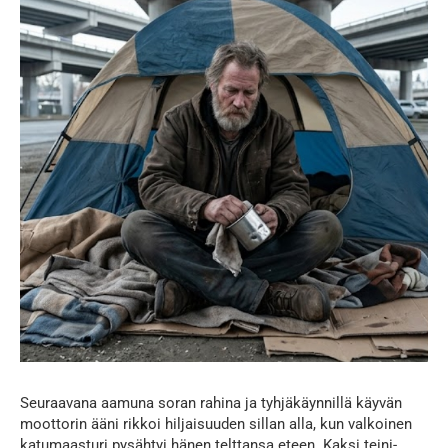
Seuraavana aamuna soran rahina ja tyhjäkäynnillä käyvän
moottorin ääni rikkoi hiljaisuuden sillan alla, kun valkoinen
katumaasturi pysähtyi hänen telttansa eteen. Kaksi teini-