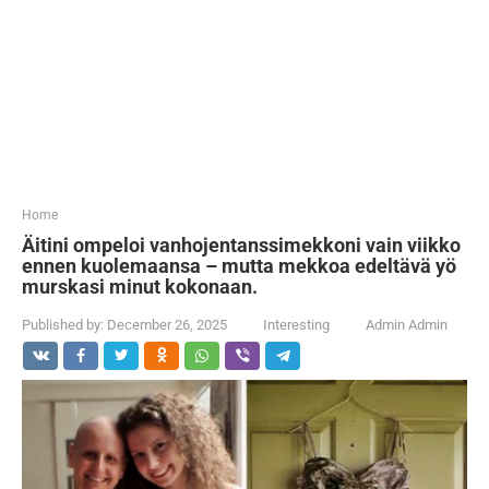
...
Home
Äitini ompeloi vanhojentanssimekkoni vain viikko
ennen kuolemaansa – mutta mekkoa edeltävä yö
murskasi minut kokonaan.
Published by:
December 26, 2025
Interesting
Admin Admin