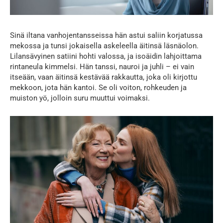
Sinä iltana vanhojentansseissa hän astui saliin korjatussa
mekossa ja tunsi jokaisella askeleella äitinsä läsnäolon.
Lilansävyinen satiini hohti valossa, ja isoäidin lahjoittama
rintaneula kimmelsi. Hän tanssi, nauroi ja juhli – ei vain
itseään, vaan äitinsä kestävää rakkautta, joka oli kirjottu
mekkoon, jota hän kantoi. Se oli voiton, rohkeuden ja
muiston yö, jolloin suru muuttui voimaksi.