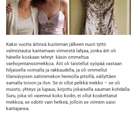
Kaksi vuotta äitinsä kuoleman jälkeen nuori tyttö
valmistautui kantamaan viimeistä lahjaa, jonka äiti oli
hänelle koskaan tehnyt: käsin ommeltua
vanhojentanssimekkoa. Äiti oli taistellut syöpää vastaan
hiljaisella voimalla ja rakkaudella, ja oli ommellut
lilansävyisen satiinimekon hennolla pitsillä, säilyttäen
samalla toivon ja ilon. Se ei ollut pelkkä mekko – se oli
muisto, yhteys ja lupaus, kirjottu jokaisella sauman kohdalla.
Suru, joka oli vaiennut koko kodin, ei ollut koskettanut
mekkoa; se odotti vain hetkeä, jolloin se viimein saisi
kantajansa.