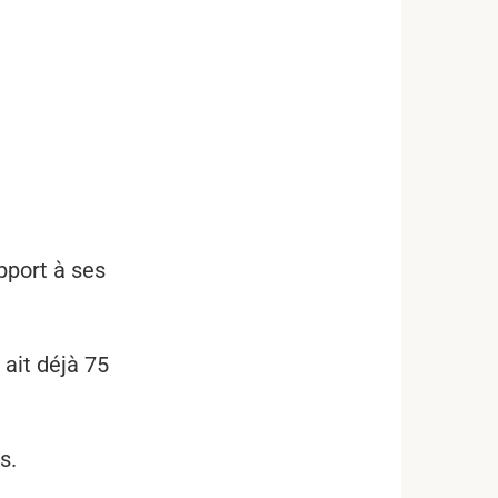
pport à ses
 ait déjà 75
s.