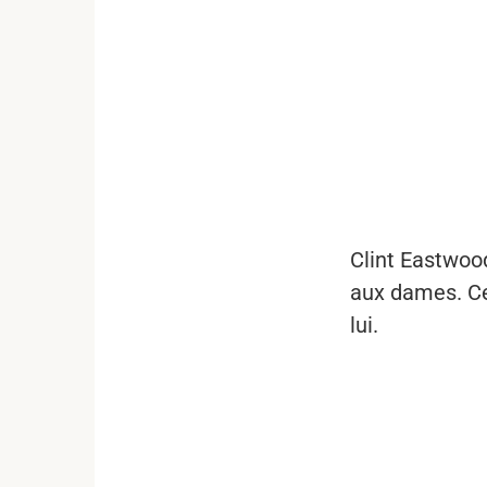
...
Clint Eastwood
aux dames. Ce
lui.