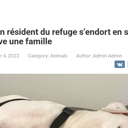
n résident du refuge s’endort en 
uve une famille
 4, 2022
Category:
Animals
Author:
Admin Admin