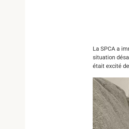
...
La SPCA a imm
situation désa
était excité 